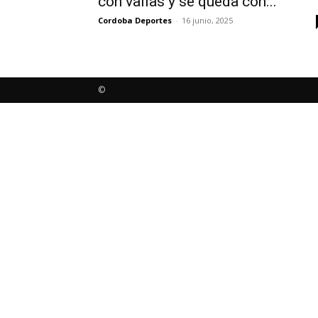
con vallas y se queda con...
Cordoba Deportes
-
16 junio, 2025
©