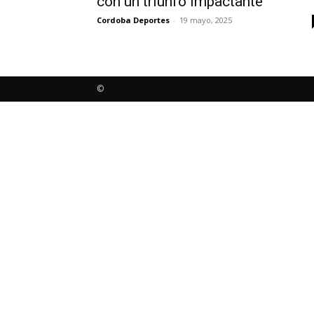
con un triunfo impactante
Cordoba Deportes
-
19 mayo, 2025
©