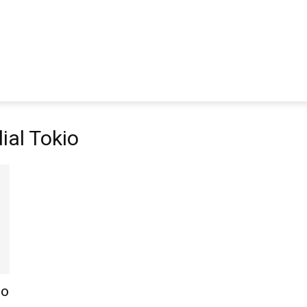
ial Tokio
go