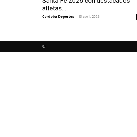
Santa Fe 2026 con destacados
atletas...
Cordoba Deportes
-
13 abril, 2026
©