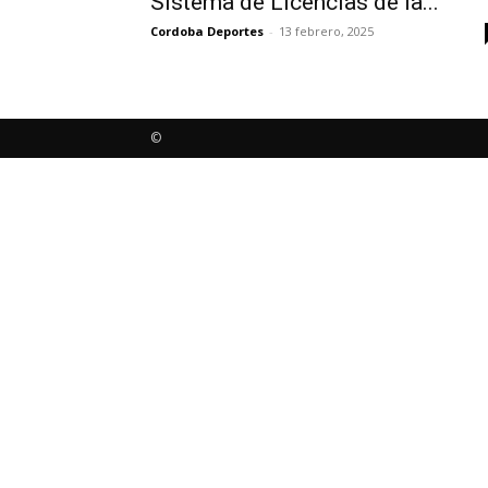
Sistema de Licencias de la...
Cordoba Deportes
-
13 febrero, 2025
©