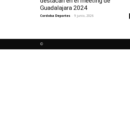
destacan en el meeting de
Guadalajara 2024
Cordoba Deportes
-
9 junio, 2026
©