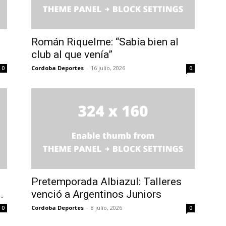
Román Riquelme: “Sabía bien al
club al que venía”
Cordoba Deportes
-
16 julio, 2026
0
0
Pretemporada Albiazul: Talleres
.
venció a Argentinos Juniors
Cordoba Deportes
-
8 julio, 2026
0
0