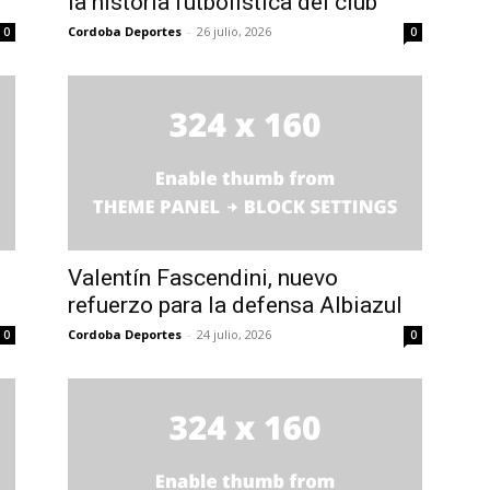
la historia futbolística del club”
Cordoba Deportes
-
26 julio, 2026
0
0
Valentín Fascendini, nuevo
refuerzo para la defensa Albiazul
Cordoba Deportes
-
24 julio, 2026
0
0