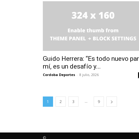
Guido Herrera: “Es todo nuevo pa
mí, es un desafío y...
Cordoba Deportes
-
8 julio, 2026
...
1
2
3
9
©