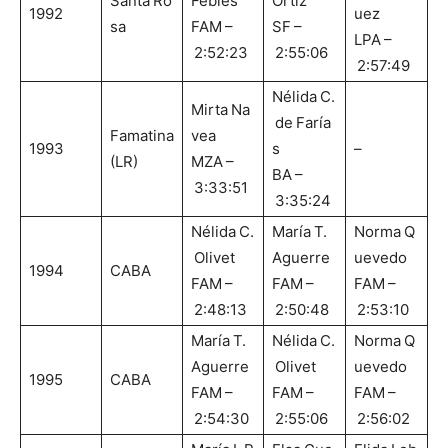
Santa Ro
Febles
Ortiz
1992
uez
sa
FAM –
SF –
LPA –
2:52:23
2:55:06
2:57:49
Nélida C.
Mirta Na
de Faría
Famatina
vea
1993
s
–
(LR)
MZA –
BA –
3:33:51
3:35:24
Nélida C.
María T.
Norma Q
Olivet
Aguerre
uevedo
1994
CABA
FAM –
FAM –
FAM –
2:48:13
2:50:48
2:53:10
María T.
Nélida C.
Norma Q
Aguerre
Olivet
uevedo
1995
CABA
FAM –
FAM –
FAM –
2:54:30
2:55:06
2:56:02