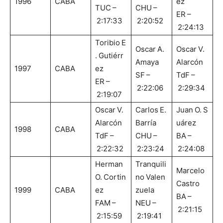
1996
CABA
ez
TUC –
CHU –
ER –
2:17:33
2:20:52
2:24:13
Toribio E
Oscar A.
Oscar V.
. Gutiérr
Amaya
Alarcón
1997
CABA
ez
SF –
TdF –
ER –
2:22:06
2:29:34
2:19:07
Oscar V.
Carlos E.
Juan O. S
Alarcón
Barría
uárez
1998
CABA
TdF –
CHU –
BA –
2:22:32
2:23:24
2:24:08
Herman
Tranquili
Marcelo
O. Cortin
no Valen
Castro
1999
CABA
ez
zuela
BA –
FAM –
NEU –
2:21:15
2:15:59
2:19:41