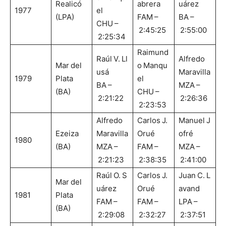
Realicó
abrera
uárez
1977
el
(LPA)
FAM –
BA –
CHU –
2:45:25
2:55:00
2:25:34
Raimund
Raúl V. Ll
Alfredo
Mar del
o Manqu
usá
Maravilla
1979
Plata
el
BA –
MZA –
(BA)
CHU –
2:21:22
2:26:36
2:23:53
Alfredo
Carlos J.
Manuel J
Ezeiza
Maravilla
Orué
ofré
1980
(BA)
MZA –
FAM –
MZA –
2:21:23
2:38:35
2:41:00
Raúl O. S
Carlos J.
Juan C. L
Mar del
uárez
Orué
avand
1981
Plata
FAM –
FAM –
LPA –
(BA)
2:29:08
2:32:27
2:37:51