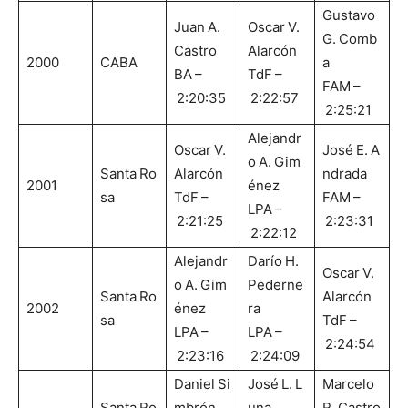
Gustavo
Juan A.
Oscar V.
G. Comb
Castro
Alarcón
2000
CABA
a
BA –
TdF –
FAM –
2:20:35
2:22:57
2:25:21
Alejandr
Oscar V.
José E. A
o A. Gim
Santa Ro
Alarcón
ndrada
2001
énez
sa
TdF –
FAM –
LPA –
2:21:25
2:23:31
2:22:12
Alejandr
Darío H.
Oscar V.
o A. Gim
Pederne
Santa Ro
Alarcón
2002
énez
ra
sa
TdF –
LPA –
LPA –
2:24:54
2:23:16
2:24:09
Daniel Si
José L. L
Marcelo
Santa Ro
mbrón
una
R. Castro