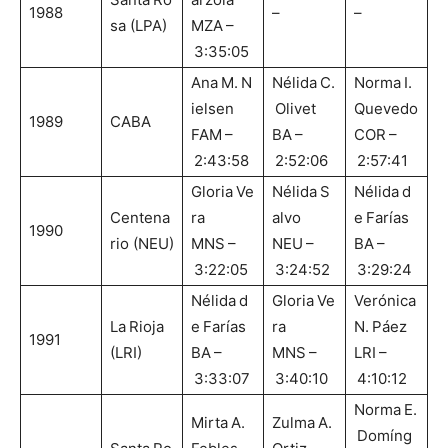
1988
–
–
sa (LPA)
MZA –
3:35:05
Ana M. N
Nélida C.
Norma I.
ielsen
Olivet
Quevedo
1989
CABA
FAM –
BA –
COR –
2:43:58
2:52:06
2:57:41
Gloria Ve
Nélida S
Nélida d
Centena
ra
alvo
e Farías
1990
rio (NEU)
MNS –
NEU –
BA –
3:22:05
3:24:52
3:29:24
Nélida d
Gloria Ve
Verónica
La Rioja
e Farías
ra
N. Páez
1991
(LRI)
BA –
MNS –
LRI –
3:33:07
3:40:10
4:10:12
Norma E.
Mirta A.
Zulma A.
Domíng