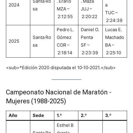
Santa Ro
. Erario
. Maza
2024
a
sa
MZA –
JUJ –
TUC –
2:12:55
2:20:22
2:24:39
Pedro L.
Daniel O.
Lucas E.
Santa Ro
Gómez
Penta
Machado
2025
sa
COR –
SF –
BA –
2:18:14
2:23:39
2:25:10
<sub>*Edición 2020 disputada el 10‑10‑2021.</sub>
Campeonato Nacional de Maratón ‑
Mujeres (1988‑2025)
Año
Sede
1.º
2.º
3.º
Esthel B
Santa Ro
árzola