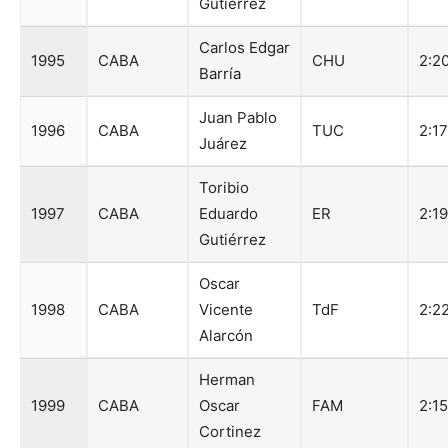
Gutiérrez
Carlos Edgar
1995
CABA
CHU
2:2
Barría
Juan Pablo
1996
CABA
TUC
2:1
Juárez
Toribio
1997
CABA
Eduardo
ER
2:1
Gutiérrez
Oscar
1998
CABA
Vicente
TdF
2:2
Alarcón
Herman
1999
CABA
Oscar
FAM
2:1
Cortinez