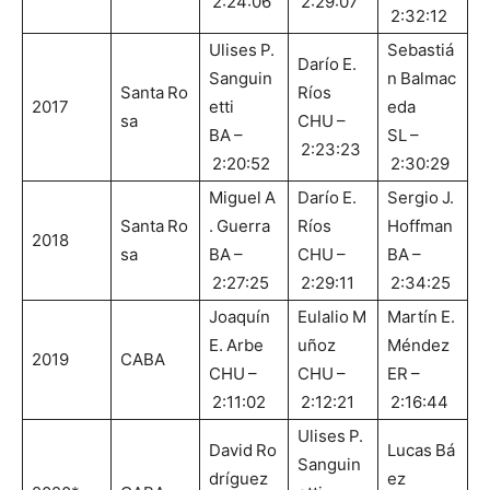
2:24:06
2:29:07
2:32:12
Ulises P.
Sebastiá
Darío E.
Sanguin
n Balmac
Santa Ro
Ríos
2017
etti
eda
sa
CHU –
BA –
SL –
2:23:23
2:20:52
2:30:29
Miguel A
Darío E.
Sergio J.
Santa Ro
. Guerra
Ríos
Hoffman
2018
sa
BA –
CHU –
BA –
2:27:25
2:29:11
2:34:25
Joaquín
Eulalio M
Martín E.
E. Arbe
uñoz
Méndez
2019
CABA
CHU –
CHU –
ER –
2:11:02
2:12:21
2:16:44
Ulises P.
David Ro
Lucas Bá
Sanguin
dríguez
ez