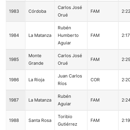
Carlos José
1983
Córdoba
FAM
2:2
Orué
Rubén
1984
La Matanza
Humberto
FAM
2:1
Aguiar
Monte
Carlos José
1985
FAM
2:2
Grande
Orué
Juan Carlos
1986
La Rioja
COR
2:2
Ríos
Rubén
1987
La Matanza
FAM
2:2
Aguiar
Toribio
1988
Santa Rosa
FAM
2:1
Gutiérrez