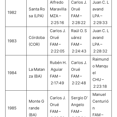
Alfredo
Carlos J.
Juan C. L
Santa Ro
Maravilla
Orué
avand
1982
sa (LPA)
MZA –
FAM –
LPA –
2:25:16
2:28:22
2:29:33
Carlos J.
Raúl O. S
Juan C. L
Córdoba
Orué
uárez
avand
1983
(COR)
FAM –
FAM –
LPA –
2:22:05
2:24:43
2:28:32
Raimund
Rubén H.
Carlos J.
o Manqu
La Matan
Aguiar
Orué
1984
el
za (BA)
FAM –
FAM –
CHU –
2:17:49
2:22:48
2:23:18
Manuel
Carlos J.
Sergio D’
Monte G
Centurió
Orué
Angelo
1985
rande
n
FAM –
FAM –
(BA)
FAM –