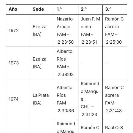
Año
Sede
1.º
2.º
3.º
Nazario
Juan F. M
Ramón C
Ezeiza
Araujo
olina
abrera
1972
(BA)
FAM –
FAM –
FAM –
2:23:50
2:23:51
2:25:00
Alberto
Ezeiza
Ríos
1973
–
–
(BA)
FAM –
2:38:03
Raimund
Alberto
Ramón C
o Manqu
La Plata
Ríos
abrera
1974
el
(BA)
FAM –
FAM –
CHU –
2:30:36
2:31:48
2:31:23
Raimund
Ramón C
Raúl O. S
o Manqu