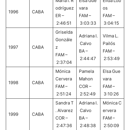
María I. R
Elsa Gue
Elida Lob
odríguez
vara
os
1996
CABA
ER –
FAM –
FAM –
2:46:51
3:03:33
3:04:15
Griselda
Adriana I.
Vilma L.
Gonzále
Calvo
Pailós
1997
CABA
z
BA –
FAM –
FAM –
2:44:47
2:53:49
2:37:04
Mónica
Pamela
Elsa Gue
Cervera
Mahon
vara
1998
CABA
FAM –
COR –
FAM –
2:51:24
2:52:49
3:10:26
Sandra T
Adriana I.
Mónica C
. Alvarez
Calvo
ervera
1999
CABA
COR –
BA –
FAM –
2:47:36
2:48:38
2:50:09