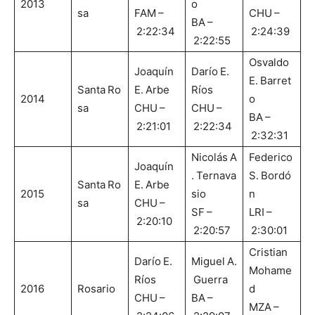
2013
o
sa
FAM –
CHU –
BA –
2:22:34
2:24:39
2:22:55
Osvaldo
Joaquín
Darío E.
E. Barret
Santa Ro
E. Arbe
Ríos
2014
o
sa
CHU –
CHU –
BA –
2:21:01
2:22:34
2:32:31
Nicolás A
Federico
Joaquín
. Ternava
S. Bordó
Santa Ro
E. Arbe
2015
sio
n
sa
CHU –
SF –
LRI –
2:20:10
2:20:57
2:30:01
Cristian
Darío E.
Miguel A.
Mohame
Ríos
Guerra
2016
Rosario
d
CHU –
BA –
MZA –