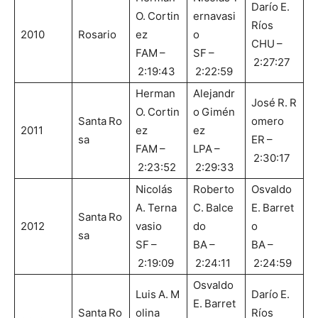
Darío E.
O. Cortin
ernavasi
Ríos
2010
Rosario
ez
o
CHU –
FAM –
SF –
2:27:27
2:19:43
2:22:59
Herman
Alejandr
José R. R
O. Cortin
o Gimén
Santa Ro
omero
2011
ez
ez
sa
ER –
FAM –
LPA –
2:30:17
2:23:52
2:29:33
Nicolás
Roberto
Osvaldo
A. Terna
C. Balce
E. Barret
Santa Ro
2012
vasio
do
o
sa
SF –
BA –
BA –
2:19:09
2:24:11
2:24:59
Osvaldo
Luis A. M
Darío E.
E. Barret
Santa Ro
olina
Ríos