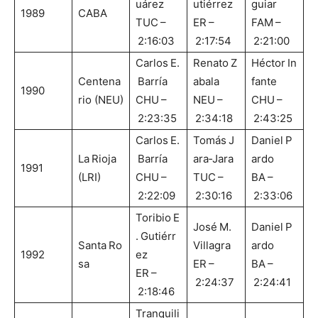
uárez
utiérrez
guiar
1989
CABA
TUC –
ER –
FAM –
2:16:03
2:17:54
2:21:00
Carlos E.
Renato Z
Héctor In
Centena
Barría
abala
fante
1990
rio (NEU)
CHU –
NEU –
CHU –
2:23:35
2:34:18
2:43:25
Carlos E.
Tomás J
Daniel P
La Rioja
Barría
ara‑Jara
ardo
1991
(LRI)
CHU –
TUC –
BA –
2:22:09
2:30:16
2:33:06
Toribio E
José M.
Daniel P
. Gutiérr
Santa Ro
Villagra
ardo
1992
ez
sa
ER –
BA –
ER –
2:24:37
2:24:41
2:18:46
Tranquili