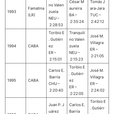
César M
Tomás J
no Valen
Famatina
aureira
ara‑Jara
1993
zuela
(LR)
BA –
TUC –
NEU –
2:35:24
2:42:12
2:28:53
Toribio E
Tranquili
José M.
. Gutiérr
no Valen
Villagra
1994
CABA
ez
zuela
ER –
ER –
NEU –
2:21:05
2:15:01
2:15:23
Toribio E
Carlos E.
José M.
. Gutiérr
Barría
Villagra
1995
CABA
ez
CHU –
ER –
ER –
2:20:40
2:24:02
2:22:05
Toribio E
Juan P. J
Carlos E.
. Gutiérr
uárez
Barría