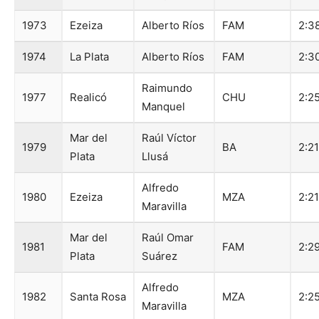
1973
Ezeiza
Alberto Ríos
FAM
2:3
1974
La Plata
Alberto Ríos
FAM
2:3
Raimundo
1977
Realicó
CHU
2:2
Manquel
Mar del
Raúl Víctor
1979
BA
2:2
Plata
Llusá
Alfredo
1980
Ezeiza
MZA
2:2
Maravilla
Mar del
Raúl Omar
1981
FAM
2:2
Plata
Suárez
Alfredo
1982
Santa Rosa
MZA
2:2
Maravilla