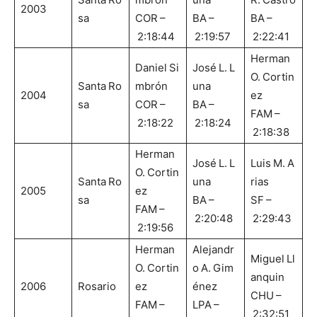
2003
sa
COR –
BA –
BA –
2:18:44
2:19:57
2:22:41
Herman
Daniel Si
José L. L
O. Cortin
Santa Ro
mbrón
una
2004
ez
sa
COR –
BA –
FAM –
2:18:22
2:18:24
2:18:38
Herman
José L. L
Luis M. A
O. Cortin
Santa Ro
una
rias
2005
ez
sa
BA –
SF –
FAM –
2:20:48
2:29:43
2:19:56
Herman
Alejandr
Miguel Ll
O. Cortin
o A. Gim
anquin
2006
Rosario
ez
énez
CHU –
FAM –
LPA –
2:32:51