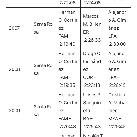
2:22:08
2:24:08
Herman
Alejandr
Marcos
O. Cortin
o A. Gim
Santa Ro
M. Billen
2007
ez
énez
sa
ER –
FAM –
LPA –
2:26:33
2:19:40
2:30:00
Herman
Diego C.
Alejandr
O. Cortin
Fernánd
o A. Gim
Santa Ro
2008
ez
ez
énez
sa
FAM –
COR –
LPA –
2:19:35
2:23:13
2:28:45
Herman
Ulises P.
Cristian
O. Cortin
Sanguin
A. Moha
Santa Ro
2009
ez
etti
med
sa
FAM –
BA –
MZA –
2:20:48
2:25:43
2:29:45
Herman
Nicolás T