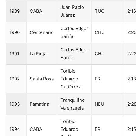
Juan Pablo
1989
CABA
TUC
2:1
Juárez
Carlos Edgar
1990
Centenario
CHU
2:2
Barría
Carlos Edgar
1991
La Rioja
CHU
2:2
Barría
Toribio
1992
Santa Rosa
Eduardo
ER
2:1
Gutiérrez
Tranquilino
1993
Famatina
NEU
2:2
Valenzuela
Toribio
1994
CABA
Eduardo
ER
2:15