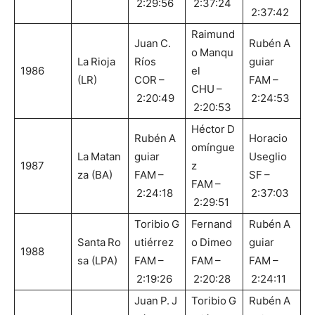
2:29:56
2:37:24
2:37:42
Raimund
Juan C.
Rubén A
o Manqu
La Rioja
Ríos
guiar
1986
el
(LR)
COR –
FAM –
CHU –
2:20:49
2:24:53
2:20:53
Héctor D
Rubén A
Horacio
omíngue
La Matan
guiar
Useglio
1987
z
za (BA)
FAM –
SF –
FAM –
2:24:18
2:37:03
2:29:51
Toribio G
Fernand
Rubén A
Santa Ro
utiérrez
o Dimeo
guiar
1988
sa (LPA)
FAM –
FAM –
FAM –
2:19:26
2:20:28
2:24:11
Juan P. J
Toribio G
Rubén A