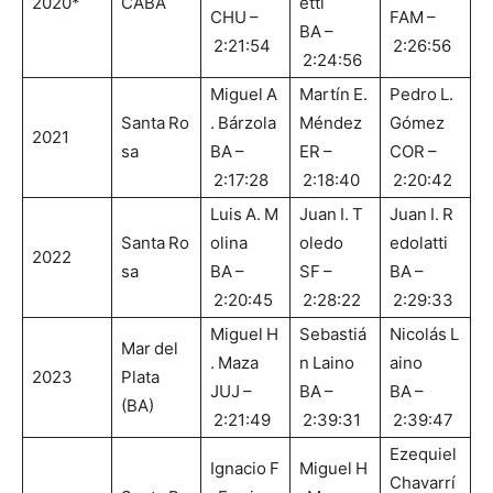
2020*
CABA
etti
CHU –
FAM –
BA –
2:21:54
2:26:56
2:24:56
Miguel A
Martín E.
Pedro L.
Santa Ro
. Bárzola
Méndez
Gómez
2021
sa
BA –
ER –
COR –
2:17:28
2:18:40
2:20:42
Luis A. M
Juan I. T
Juan I. R
Santa Ro
olina
oledo
edolatti
2022
sa
BA –
SF –
BA –
2:20:45
2:28:22
2:29:33
Miguel H
Sebastiá
Nicolás L
Mar del
. Maza
n Laino
aino
2023
Plata
JUJ –
BA –
BA –
(BA)
2:21:49
2:39:31
2:39:47
Ezequiel
Ignacio F
Miguel H
Chavarrí