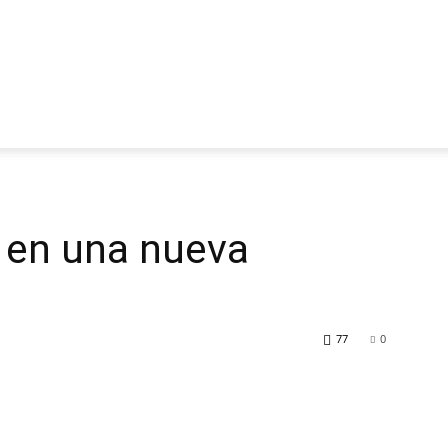
a en una nueva
77
0