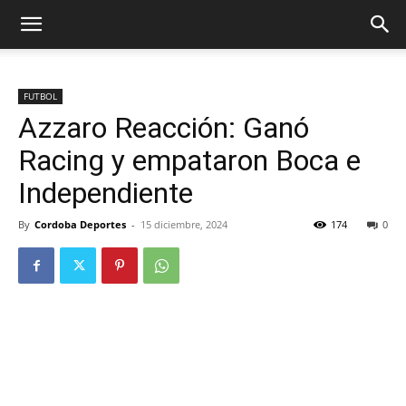
FUTBOL
Azzaro Reacción: Ganó
Racing y empataron Boca e
Independiente
By
Cordoba Deportes
-
15 diciembre, 2024
174
0