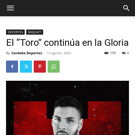
DEPORTES
BASQUET
El “Toro” continúa en la Gloria
By
Cordoba Deportes
-
14 agosto, 2024
173
0