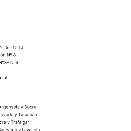
Nº 9 – Nº10
tón Nº 8
 N°3- N°6
cial
Argensola y Sucre
Quevedo y Tucumán
re y Trafalgar
Quevedo y Lavalleja