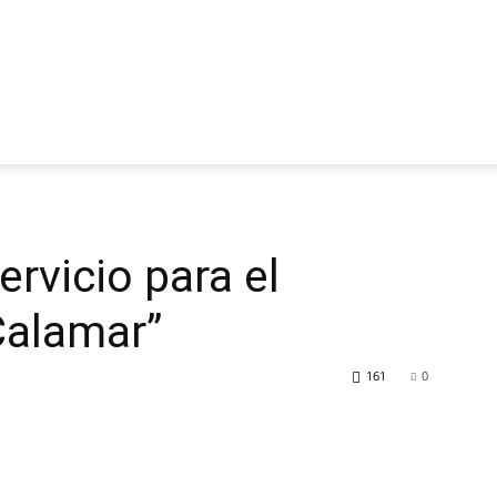
rvicio para el
“Calamar”
161
0