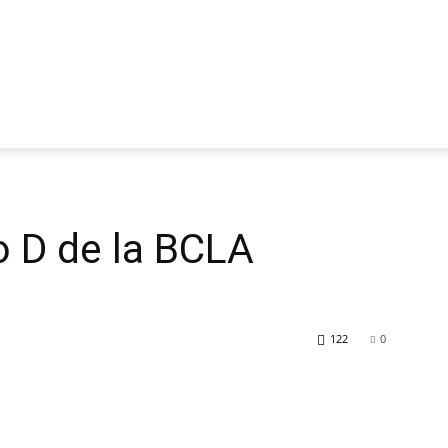
o D de la BCLA
122
0