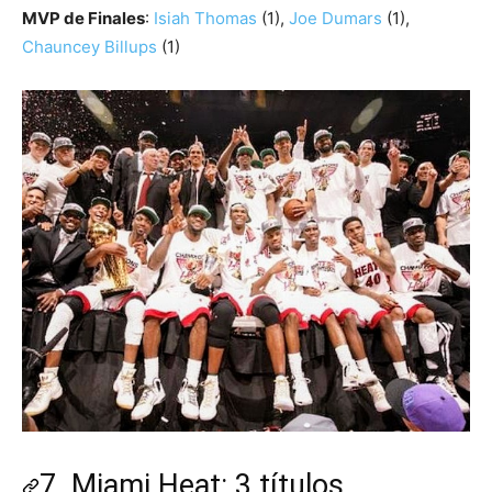
MVP de Finales
:
Isiah Thomas
(1),
Joe Dumars
(1),
Chauncey Billups
(1)
7. Miami Heat: 3 títulos