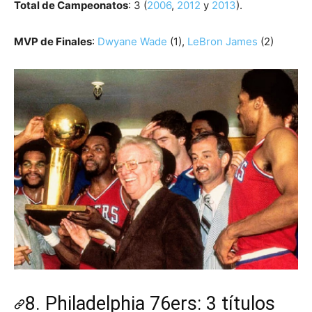
Total de Campeonatos
: 3 (
2006
,
2012
y
2013
).
MVP de Finales
:
Dwyane Wade
(1),
LeBron James
(2)
8. Philadelphia 76ers: 3 títulos