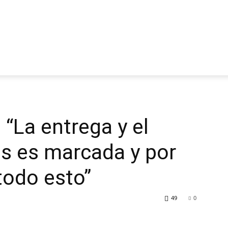
 “La entrega y el
s es marcada y por
todo esto”
49
0