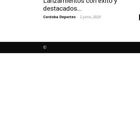
Lanzamientos con éxito y
destacados...
Cordoba Deportes
-
2 junio, 2026
©