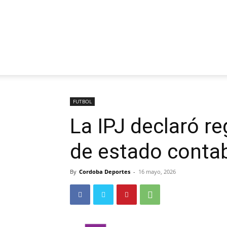
FUTBOL
La IPJ declaró re
de estado contab
By
Cordoba Deportes
-
16 mayo, 2026