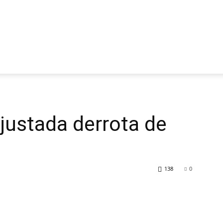
justada derrota de
138
0