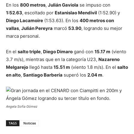
En los
800 metros
,
Julián Gaviola
se impuso con
1:52.63
, escoltado por
Estanislao Mendivil
(1:52.90) y
Diego Lacamoire
(1:53.63). En los
400 metros con
vallas
,
Julián Pereyra
marcó
53.90
, logrando su mejor
marca personal.
En el
salto triple
,
Diego Dimaro
ganó con
15.17 m
(viento
3.7 m/s), mientras que en la categoría U23,
Nazareno
Melgarejo
llegó hasta
15.51 m
(viento 1.8 m/s). En el
salto
en alto
,
Santiago Barbería
superó los
2.04 m
.
Angela Sofía Gómez
TAGS
Noticias