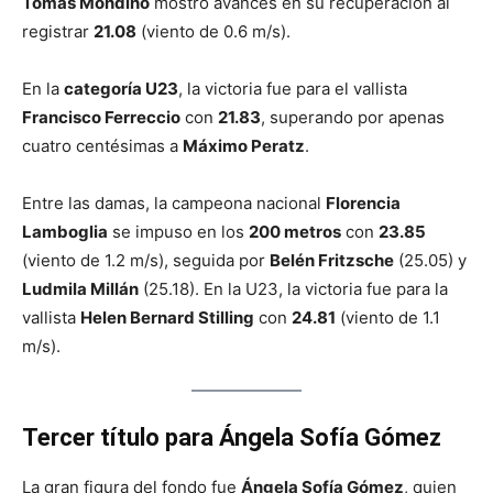
Tomás Mondino
mostró avances en su recuperación al
registrar
21.08
(viento de 0.6 m/s).
En la
categoría U23
, la victoria fue para el vallista
Francisco Ferreccio
con
21.83
, superando por apenas
cuatro centésimas a
Máximo Peratz
.
Entre las damas, la campeona nacional
Florencia
Lamboglia
se impuso en los
200 metros
con
23.85
(viento de 1.2 m/s), seguida por
Belén Fritzsche
(25.05) y
Ludmila Millán
(25.18). En la U23, la victoria fue para la
vallista
Helen Bernard Stilling
con
24.81
(viento de 1.1
m/s).
Tercer título para Ángela Sofía Gómez
La gran figura del fondo fue
Ángela Sofía Gómez
, quien